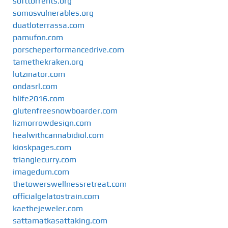
softtorrents.org
somosvulnerables.org
duatloterrassa.com
pamufon.com
porscheperformancedrive.com
tamethekraken.org
lutzinator.com
ondasrl.com
blife2016.com
glutenfreesnowboarder.com
lizmorrowdesign.com
healwithcannabidiol.com
kioskpages.com
trianglecurry.com
imagedum.com
thetowerswellnessretreat.com
officialgelatostrain.com
kaethejeweler.com
sattamatkasattaking.com