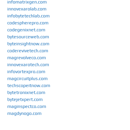
infomatrixgen.com
innovexarolab.com
infobytetechlab.com
codespherepro.com
codegenixnet.com
bytesourceweb.com
byteinsightnow.com
coderevivetech.com
magrevolveco.com
innovexarotech.com
infovortexpro.com
magcircuitplus.com
techscopeitnow.com
bytetronixnet.com
bytejetxpert.com
maginspectco.com
magdynogo.com