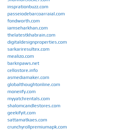
insprationbuzz.com
passeiodebarcoarraial.com
fondworth.com
iamseharkhan.com
thelatestkhabrain.com
digitaldesignproperties.com
sarkariresultex.com
mealizo.com
barknpaws.net
cellostore.info
asmediamaker.com
globalthoughtonline.com
moneiify.com
myyatchrentals.com
shalomcandlestores.com
geekifyit.com
sattamatkaes.com
crunchyrollpremiumapk.com