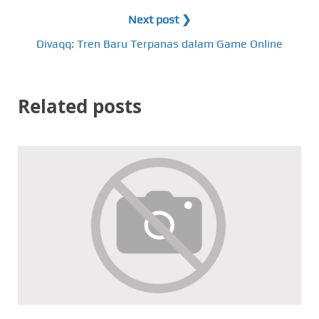
Next post ❯
Divaqq: Tren Baru Terpanas dalam Game Online
Related posts