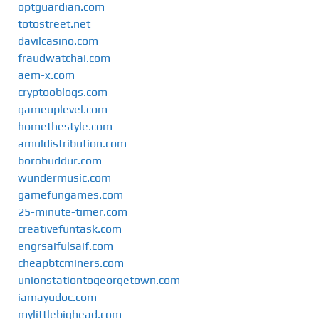
optguardian.com
totostreet.net
davilcasino.com
fraudwatchai.com
aem-x.com
cryptooblogs.com
gameuplevel.com
homethestyle.com
amuldistribution.com
borobuddur.com
wundermusic.com
gamefungames.com
25-minute-timer.com
creativefuntask.com
engrsaifulsaif.com
cheapbtcminers.com
unionstationtogeorgetown.com
iamayudoc.com
mylittlebighead.com