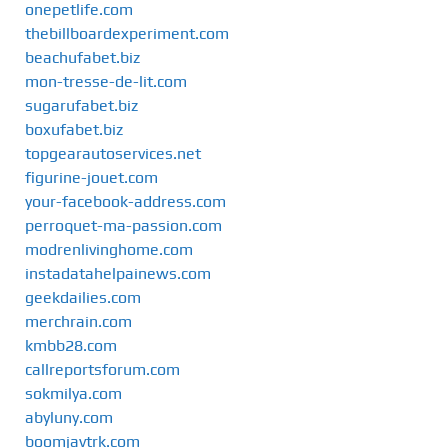
onepetlife.com
thebillboardexperiment.com
beachufabet.biz
mon-tresse-de-lit.com
sugarufabet.biz
boxufabet.biz
topgearautoservices.net
figurine-jouet.com
your-facebook-address.com
perroquet-ma-passion.com
modrenlivinghome.com
instadatahelpainews.com
geekdailies.com
merchrain.com
kmbb28.com
callreportsforum.com
sokmilya.com
abyluny.com
boomjavtrk.com