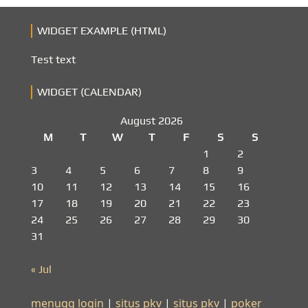
WIDGET EXAMPLE (HTML)
Test text
WIDGET (CALENDAR)
August 2026
M
T
W
T
F
S
S
1
2
3
4
5
6
7
8
9
10
11
12
13
14
15
16
17
18
19
20
21
22
23
24
25
26
27
28
29
30
31
« Jul
menuqq login
|
situs pkv
|
situs pkv
|
poker