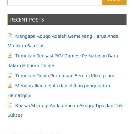
RECENT POSTS
Mengapa Aduqq Adalah Game yang Harus Anda
Mainkan Saat Ini
Temukan Sensasi PKV Games: Perbatasan Baru
dalam Hiburan Online
Temukan Dunia Permainan Seru di Klikqq.com
Menguraikan gejala dan pilihan pengobatan
Hematqqiu
Kuasai Strategi Anda dengan Akuqq: Tips dan Trik
Sukses