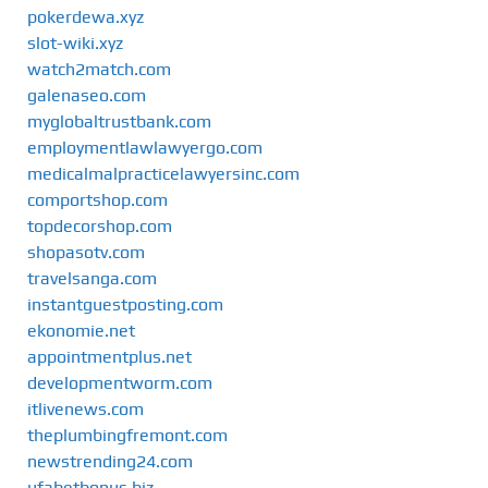
pokerdewa.xyz
slot-wiki.xyz
watch2match.com
galenaseo.com
myglobaltrustbank.com
employmentlawlawyergo.com
medicalmalpracticelawyersinc.com
comportshop.com
topdecorshop.com
shopasotv.com
travelsanga.com
instantguestposting.com
ekonomie.net
appointmentplus.net
developmentworm.com
itlivenews.com
theplumbingfremont.com
newstrending24.com
ufabetbonus.biz