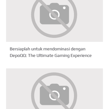
Bersiaplah untuk mendominasi dengan
DepoQQ: The Ultimate Gaming Experience