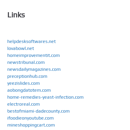
Links
helpdesksoftwares.net
lovabowl.net
homeimprovementit.com
newstribunal.com
newsdailymagazines.com
preceptionhub.com
yeezislides.com
aobongdatotem.com
home-remedies-yeast-infection.com
electroreal.com
bestofmiami-dadecounty.com
ifoodieonyoutube.com
mineshoppingcart.com