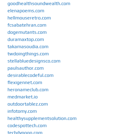
goodhealthsoundwealth.com
elenapoems.com
hellmouseretro.com
fcsabatehran.com
dogemutants.com
duramaxtop.com
takamasoudia.com
twdoingthings.com
stellabluedesignsco.com
paulsauthor.com
desirablecodeful.com
flexigennet.com
heronameclub.com
medmarket.io
outdoortablez.com
infotomy.com
healthysupplementsolution.com
codespottech.com
techdynogo.com