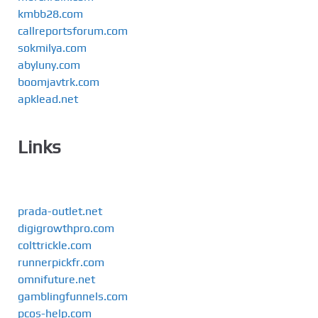
kmbb28.com
callreportsforum.com
sokmilya.com
abyluny.com
boomjavtrk.com
apklead.net
Links
prada-outlet.net
digigrowthpro.com
colttrickle.com
runnerpickfr.com
omnifuture.net
gamblingfunnels.com
pcos-help.com