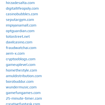
hirzadesalta.com
digitallifeopoly.com
casinobubbles.com
seputargym.com
impiyanamall.com
optguardian.com
totostreet.net
davilcasino.com
fraudwatchai.com
aem-x.com
cryptooblogs.com
gameuplevel.com
homethestyle.com
amuldistribution.com
borobuddur.com
wundermusic.com
gamefungames.com
25-minute-timer.com
creativefuntask.com