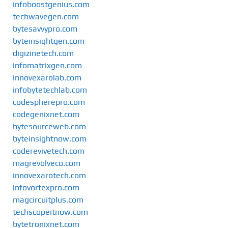
infoboostgenius.com
techwavegen.com
bytesavvypro.com
byteinsightgen.com
digizinetech.com
infomatrixgen.com
innovexarolab.com
infobytetechlab.com
codespherepro.com
codegenixnet.com
bytesourceweb.com
byteinsightnow.com
coderevivetech.com
magrevolveco.com
innovexarotech.com
infovortexpro.com
magcircuitplus.com
techscopeitnow.com
bytetronixnet.com