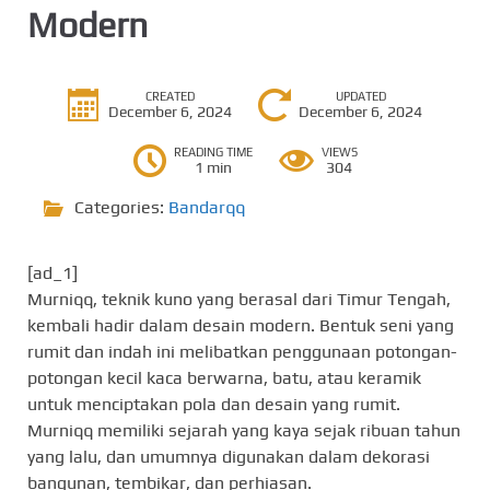
Modern
CREATED
UPDATED
December 6, 2024
December 6, 2024
READING TIME
VIEWS
1 min
304
Categories:
Bandarqq
[ad_1]
Murniqq, teknik kuno yang berasal dari Timur Tengah,
kembali hadir dalam desain modern. Bentuk seni yang
rumit dan indah ini melibatkan penggunaan potongan-
potongan kecil kaca berwarna, batu, atau keramik
untuk menciptakan pola dan desain yang rumit.
Murniqq memiliki sejarah yang kaya sejak ribuan tahun
yang lalu, dan umumnya digunakan dalam dekorasi
bangunan, tembikar, dan perhiasan.