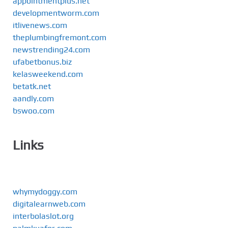
appointmentplus.net
developmentworm.com
itlivenews.com
theplumbingfremont.com
newstrending24.com
ufabetbonus.biz
kelasweekend.com
betatk.net
aandly.com
bswoo.com
Links
whymydoggy.com
digitalearnweb.com
interbolaslot.org