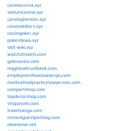
casinorussia.xyz
slotumcasino.xyz
casinoglamour.xyz
casinodollars.xyz
casinojoker.xyz
pokerdewa.xyz
slot-wiki.xyz
watch2match.com
galenaseo.com
myglobaltrustbank.com
employmentlawlawyergo.com
medicalmalpracticelawyersinc.com
comportshop.com
topdecorshop.com
shopasotv.com
travelsanga.com
instantguestposting.com
ekonomie.net