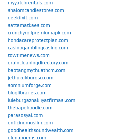
myyatchrentals.com
shalomcandlestores.com
geekifyit.com
sattamatkaes.com
crunchyrollpremiumapk.com
hondacareprotectplan.com
casinogamblingcasino.com
towtimenews.com
draincleaningdirectory.com
baotangmythuathcm.com
jethukukburosu.com
somniumforge.com
bloglibraries.com
luleburgaznakliyatfirmasi.com
thebapehoodie.com
parasosyal.com
enticingmuslim.com
goodhealthsoundwealth.com
elenapoems.com