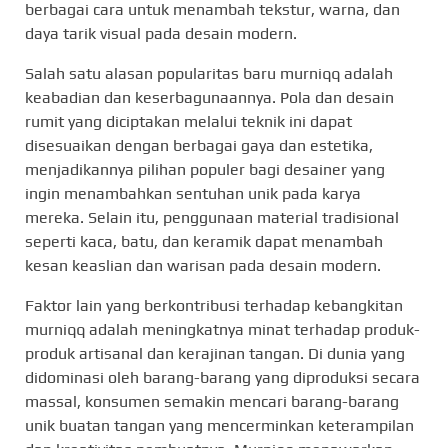
berbagai cara untuk menambah tekstur, warna, dan
daya tarik visual pada desain modern.
Salah satu alasan popularitas baru murniqq adalah
keabadian dan keserbagunaannya. Pola dan desain
rumit yang diciptakan melalui teknik ini dapat
disesuaikan dengan berbagai gaya dan estetika,
menjadikannya pilihan populer bagi desainer yang
ingin menambahkan sentuhan unik pada karya
mereka. Selain itu, penggunaan material tradisional
seperti kaca, batu, dan keramik dapat menambah
kesan keaslian dan warisan pada desain modern.
Faktor lain yang berkontribusi terhadap kebangkitan
murniqq adalah meningkatnya minat terhadap produk-
produk artisanal dan kerajinan tangan. Di dunia yang
didominasi oleh barang-barang yang diproduksi secara
massal, konsumen semakin mencari barang-barang
unik buatan tangan yang mencerminkan keterampilan