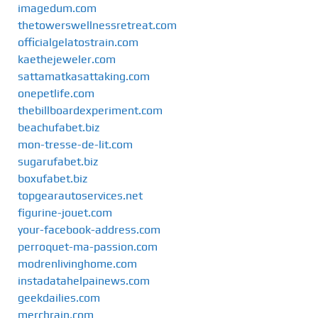
imagedum.com
thetowerswellnessretreat.com
officialgelatostrain.com
kaethejeweler.com
sattamatkasattaking.com
onepetlife.com
thebillboardexperiment.com
beachufabet.biz
mon-tresse-de-lit.com
sugarufabet.biz
boxufabet.biz
topgearautoservices.net
figurine-jouet.com
your-facebook-address.com
perroquet-ma-passion.com
modrenlivinghome.com
instadatahelpainews.com
geekdailies.com
merchrain.com