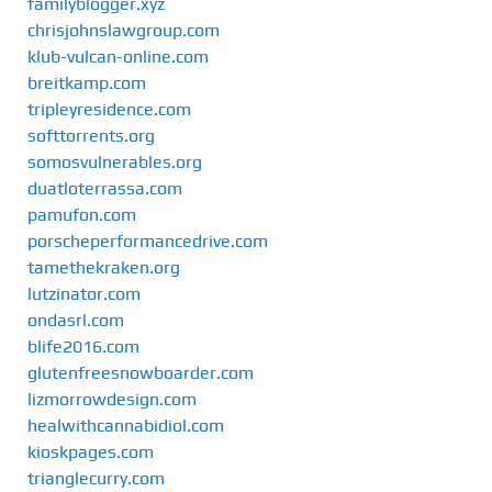
familyblogger.xyz
chrisjohnslawgroup.com
klub-vulcan-online.com
breitkamp.com
tripleyresidence.com
softtorrents.org
somosvulnerables.org
duatloterrassa.com
pamufon.com
porscheperformancedrive.com
tamethekraken.org
lutzinator.com
ondasrl.com
blife2016.com
glutenfreesnowboarder.com
lizmorrowdesign.com
healwithcannabidiol.com
kioskpages.com
trianglecurry.com