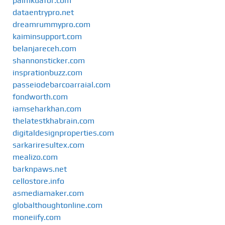
palmkuafor.com
dataentrypro.net
dreamrummypro.com
kaiminsupport.com
belanjareceh.com
shannonsticker.com
insprationbuzz.com
passeiodebarcoarraial.com
fondworth.com
iamseharkhan.com
thelatestkhabrain.com
digitaldesignproperties.com
sarkariresultex.com
mealizo.com
barknpaws.net
cellostore.info
asmediamaker.com
globalthoughtonline.com
moneiify.com