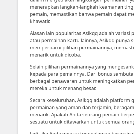
menerapkan langkah-langkah keamanan tingka
pemain, memastikan bahwa pemain dapat me
khawatir.
Alasan lain popularitas Asikqq adalah varias
atau permainan kartu lainnya, Asikqq punya s
memperbarui pilihan permainannya, memastik
menarik untuk dicoba.
Selain pilihan permainannya yang mengesan
kepada para pemainnya. Dari bonus sambutan
berbagai penawaran untuk meningkatkan pe
mereka untuk menang besar.
Secara keseluruhan, Asikqq adalah platform
permainan yang aman dan terjamin, beraga
menarik. Apakah Anda seorang pemain berpe
sesuatu untuk ditawarkan untuk semua oran
Jadi, jika Anda mencari pengalaman bermai