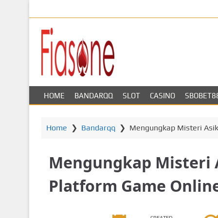
S
k
i
p
t
Situs PKV Gam
Mainkan di situs PKV Game
o
m
a
HOME
BANDARQQ
SLOT
CASINO
SBOBET8
i
n
c
Home
❯
Bandarqq
❯
Mengungkap Misteri Asik
o
n
Mengungkap Misteri A
t
e
Platform Game Onlin
n
t