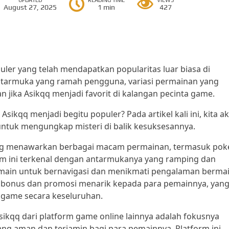
UPDATED
READING TIME
VIEWS
August 27, 2025
1 min
427
ler yang telah mendapatkan popularitas luar biasa di
ntarmuka yang ramah pengguna, variasi permainan yang
 jika Asikqq menjadi favorit di kalangan pecinta game.
sikqq menjadi begitu populer? Pada artikel kali ini, kita a
 untuk mengungkap misteri di balik kesuksesannya.
ang menawarkan berbagai macam permainan, termasuk poke
orm ini terkenal dengan antarmukanya yang ramping dan
in untuk bernavigasi dan menikmati pengalaman berma
n bonus dan promosi menarik kepada para pemainnya, yan
game secara keseluruhan.
kqq dari platform game online lainnya adalah fokusnya
g aman dan terjamin bagi para pemainnya. Platform ini