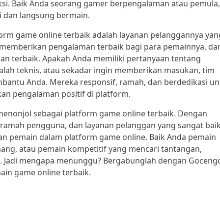
i. Baik Anda seorang gamer berpengalaman atau pemula,
dan langsung bermain.
orm game online terbaik adalah layanan pelanggannya yan
k memberikan pengalaman terbaik bagi para pemainnya, da
n terbaik. Apakah Anda memiliki pertanyaan tentang
lah teknis, atau sekadar ingin memberikan masukan, tim
bantu Anda. Mereka responsif, ramah, dan berdedikasi un
 pengalaman positif di platform.
enonjol sebagai platform game online terbaik. Dengan
ramah pengguna, dan layanan pelanggan yang sangat baik
 pemain dalam platform game online. Baik Anda pemain
nang, atau pemain kompetitif yang mencari tantangan,
g. Jadi mengapa menunggu? Bergabunglah dengan Goceng
ain game online terbaik.