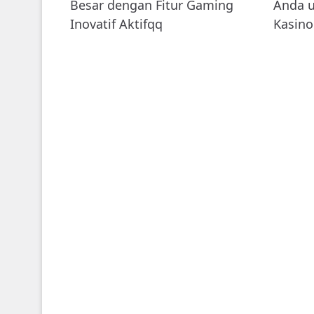
Besar dengan Fitur Gaming
Anda 
Inovatif Aktifqq
Kasino