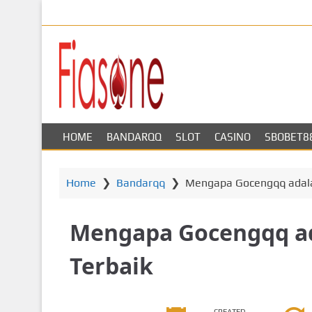
S
k
i
p
t
Situs PKV Gam
Mainkan di situs PKV Game
o
m
a
HOME
BANDARQQ
SLOT
CASINO
SBOBET8
i
n
c
Home
❯
Bandarqq
❯
Mengapa Gocengqq adala
o
n
Mengapa Gocengqq ad
t
e
Terbaik
n
t