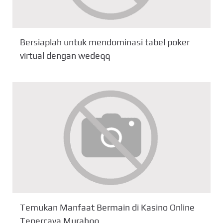
Bersiaplah untuk mendominasi tabel poker
virtual dengan wedeqq
Temukan Manfaat Bermain di Kasino Online
Tepercaya Murahqq