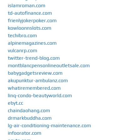
islamroman.com
td-autofinance.com
frienlyjokerpoker.com
kowloonnslots.com
techibro.com
alpinemagazines.com
vulcanrp.com
twitter-trend-blog.com
montblancpensonlineoutletsale.com
babygadgetsreview.com
akupunktur-ambulanz.com
whatiremembered.com
linq-condo-beautyworld.com
ebyt.cc
chaindaohang.com
drmarkbuddha.com
lg-air-conditioning-maintenance.com
infoorator.com