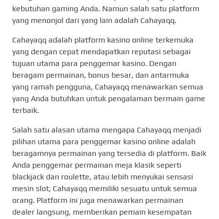
kebutuhan gaming Anda. Namun salah satu platform
yang menonjol dari yang lain adalah Cahayaqq.
Cahayaqq adalah platform kasino online terkemuka
yang dengan cepat mendapatkan reputasi sebagai
tujuan utama para penggemar kasino. Dengan
beragam permainan, bonus besar, dan antarmuka
yang ramah pengguna, Cahayaqq menawarkan semua
yang Anda butuhkan untuk pengalaman bermain game
terbaik.
Salah satu alasan utama mengapa Cahayaqq menjadi
pilihan utama para penggemar kasino online adalah
beragamnya permainan yang tersedia di platform. Baik
Anda penggemar permainan meja klasik seperti
blackjack dan roulette, atau lebih menyukai sensasi
mesin slot, Cahayaqq memiliki sesuatu untuk semua
orang. Platform ini juga menawarkan permainan
dealer langsung, memberikan pemain kesempatan