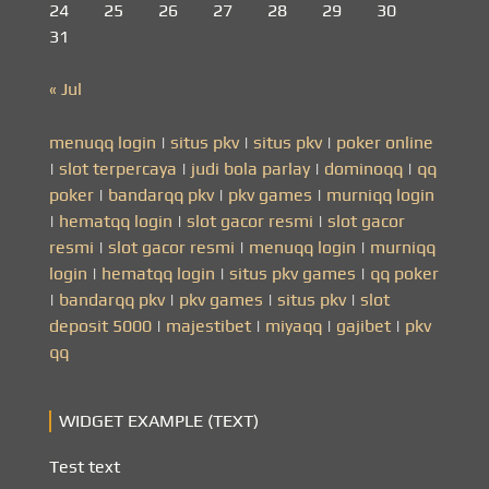
24
25
26
27
28
29
30
31
« Jul
menuqq login
|
situs pkv
|
situs pkv
|
poker online
|
slot terpercaya
|
judi bola parlay
|
dominoqq
|
qq
poker
|
bandarqq pkv
|
pkv games
|
murniqq login
|
hematqq login
|
slot gacor resmi
|
slot gacor
resmi
|
slot gacor resmi
|
menuqq login
|
murniqq
login
|
hematqq login
|
situs pkv games
|
qq poker
|
bandarqq pkv
|
pkv games
|
situs pkv
|
slot
deposit 5000
|
majestibet
|
miyaqq
|
gajibet
|
pkv
qq
WIDGET EXAMPLE (TEXT)
Test text