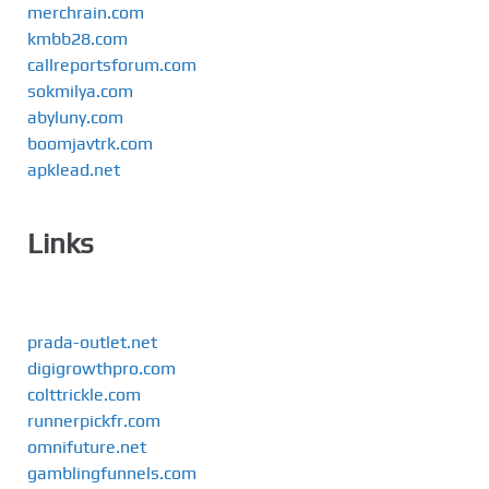
merchrain.com
kmbb28.com
callreportsforum.com
sokmilya.com
abyluny.com
boomjavtrk.com
apklead.net
Links
prada-outlet.net
digigrowthpro.com
colttrickle.com
runnerpickfr.com
omnifuture.net
gamblingfunnels.com