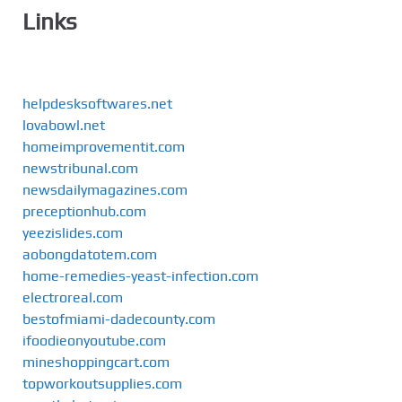
Links
helpdesksoftwares.net
lovabowl.net
homeimprovementit.com
newstribunal.com
newsdailymagazines.com
preceptionhub.com
yeezislides.com
aobongdatotem.com
home-remedies-yeast-infection.com
electroreal.com
bestofmiami-dadecounty.com
ifoodieonyoutube.com
mineshoppingcart.com
topworkoutsupplies.com