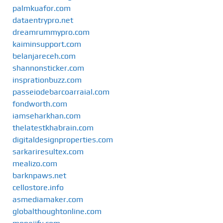
palmkuafor.com
dataentrypro.net
dreamrummypro.com
kaiminsupport.com
belanjareceh.com
shannonsticker.com
insprationbuzz.com
passeiodebarcoarraial.com
fondworth.com
iamseharkhan.com
thelatestkhabrain.com
digitaldesignproperties.com
sarkariresultex.com
mealizo.com
barknpaws.net
cellostore.info
asmediamaker.com
globalthoughtonline.com