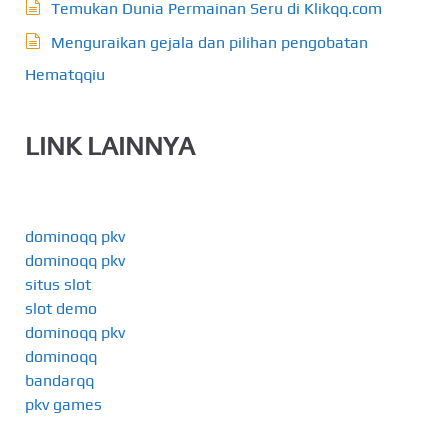
Temukan Dunia Permainan Seru di Klikqq.com
Menguraikan gejala dan pilihan pengobatan
Hematqqiu
LINK LAINNYA
dominoqq pkv
dominoqq pkv
situs slot
slot demo
dominoqq pkv
dominoqq
bandarqq
pkv games