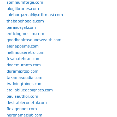
somniumforge.com
bloglibraries.com
luleburgaznakliyatfirmasi.com
thebapehoodie.com
parasosyal.com
enticingmuslim.com
goodhealthsoundwealth.com
elenapoems.com
hellmouseretro.com
fcsabatehran.com
dogemutants.com
duramaxtop.com
takamasoudia.com
twdoingthings.com
stellabluedesignsco.com
paulsauthor.com
desirablecodeful.com
flexigennet.com
heronameclub.com