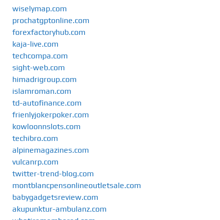
wiselymap.com
prochatgptonline.com
forexfactoryhub.com
kaja-live.com
techcompa.com
sight-web.com
himadrigroup.com
islamroman.com
td-autofinance.com
frienlyjokerpoker.com
kowloonnslots.com
techibro.com
alpinemagazines.com
vulcanrp.com
twitter-trend-blog.com
montblancpensonlineoutletsale.com
babygadgetsreview.com
akupunktur-ambulanz.com