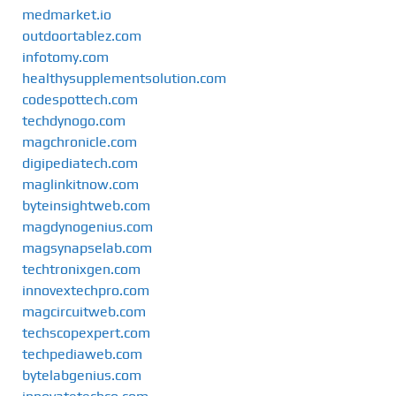
medmarket.io
outdoortablez.com
infotomy.com
healthysupplementsolution.com
codespottech.com
techdynogo.com
magchronicle.com
digipediatech.com
maglinkitnow.com
byteinsightweb.com
magdynogenius.com
magsynapselab.com
techtronixgen.com
innovextechpro.com
magcircuitweb.com
techscopexpert.com
techpediaweb.com
bytelabgenius.com