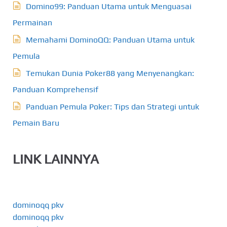
Domino99: Panduan Utama untuk Menguasai
Permainan
Memahami DominoQQ: Panduan Utama untuk
Pemula
Temukan Dunia Poker88 yang Menyenangkan:
Panduan Komprehensif
Panduan Pemula Poker: Tips dan Strategi untuk
Pemain Baru
LINK LAINNYA
dominoqq pkv
dominoqq pkv