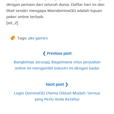
dengan pemain dari seluruh dunia. Daftar hari ini dan
lihat sendiri mengapa MaindominoQQ adalah tujuan
poker online terbaik.
[ad_2]
Tags:
pkv games
❮ Previous post
Bangkitnya Jurusqq: Bagaimana situs perjudian
online ini mengambil industri ini dengan badai
Next post ❯
Login DominoQQ Utama Dibuat Mudah: Semua
yang Perlu Anda Ketahui