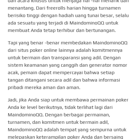
dan acara khusus untuk menjaga hal -hal menarik dan
menantang. Dari freerolls harian hingga turnamen
berisiko tinggi dengan hadiah uang tunai besar, selalu
ada sesuatu yang terjadi di MaindominoQQ untuk
membuat Anda tetap terhibur dan bertunangan.
Tapi yang benar -benar membedakan MaindominoQQ
dari situs poker online lainnya adalah komitmennya
untuk bermain dan transparansi yang adil. Dengan
sistem keamanan yang canggih dan generator nomor
acak, pemain dapat mempercayai bahwa setiap
tangan ditangani secara adil dan bahwa informasi
pribadi mereka aman dan aman.
Jadi, jika Anda siap untuk membawa permainan poker
Anda ke level berikutnya, tidak terlihat lagi dari
MaindominoQQ. Dengan berbagai permainan,
turnamen, dan komitmen untuk bermain adil,
MaindominoQQ adalah tempat yang sempurna untuk
melepaskan keterampilan poker Anda dan bersaing