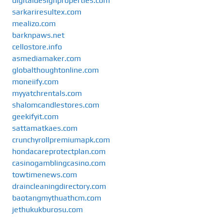
digitaldesignproperties.com
sarkariresultex.com
mealizo.com
barknpaws.net
cellostore.info
asmediamaker.com
globalthoughtonline.com
moneiify.com
myyatchrentals.com
shalomcandlestores.com
geekifyit.com
sattamatkaes.com
crunchyrollpremiumapk.com
hondacareprotectplan.com
casinogamblingcasino.com
towtimenews.com
draincleaningdirectory.com
baotangmythuathcm.com
jethukukburosu.com