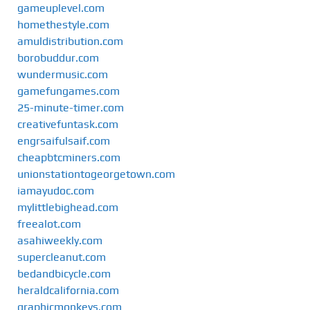
gameuplevel.com
homethestyle.com
amuldistribution.com
borobuddur.com
wundermusic.com
gamefungames.com
25-minute-timer.com
creativefuntask.com
engrsaifulsaif.com
cheapbtcminers.com
unionstationtogeorgetown.com
iamayudoc.com
mylittlebighead.com
freealot.com
asahiweekly.com
supercleanut.com
bedandbicycle.com
heraldcalifornia.com
graphicmonkeys.com