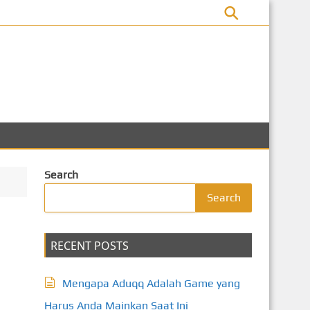
 di Indonesia
n berbagai permainan menarik dengan keamanan terjamin.
Search
Search
RECENT POSTS
Mengapa Aduqq Adalah Game yang
Harus Anda Mainkan Saat Ini