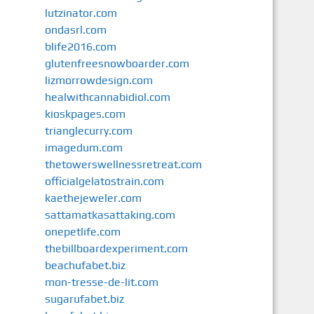
lutzinator.com
ondasrl.com
blife2016.com
glutenfreesnowboarder.com
lizmorrowdesign.com
healwithcannabidiol.com
kioskpages.com
trianglecurry.com
imagedum.com
thetowerswellnessretreat.com
officialgelatostrain.com
kaethejeweler.com
sattamatkasattaking.com
onepetlife.com
thebillboardexperiment.com
beachufabet.biz
mon-tresse-de-lit.com
sugarufabet.biz