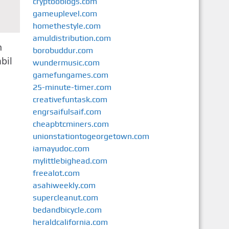
cryptooblogs.com
gameuplevel.com
homethestyle.com
amuldistribution.com
h
borobuddur.com
bil
wundermusic.com
gamefungames.com
25-minute-timer.com
creativefuntask.com
engrsaifulsaif.com
cheapbtcminers.com
unionstationtogeorgetown.com
iamayudoc.com
mylittlebighead.com
freealot.com
asahiweekly.com
supercleanut.com
bedandbicycle.com
heraldcalifornia.com