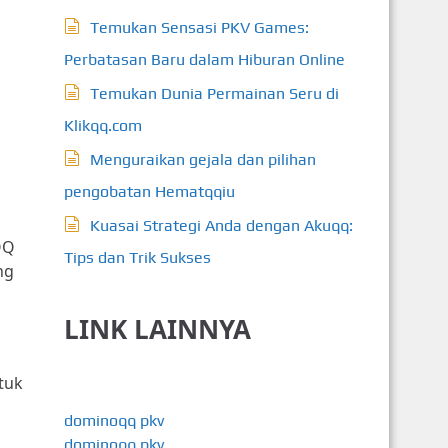
Temukan Sensasi PKV Games:
Perbatasan Baru dalam Hiburan Online
Temukan Dunia Permainan Seru di
Klikqq.com
Menguraikan gejala dan pilihan
pengobatan Hematqqiu
n
Kuasai Strategi Anda dengan Akuqq:
QQ
Tips dan Trik Sukses
ng
LINK LAINNYA
tuk
dominoqq pkv
dominoqq pkv