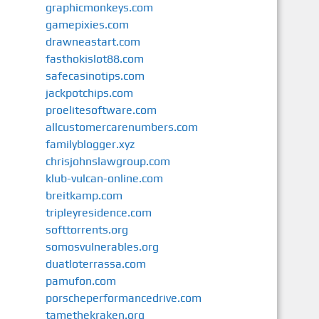
graphicmonkeys.com
gamepixies.com
drawneastart.com
fasthokislot88.com
safecasinotips.com
jackpotchips.com
proelitesoftware.com
allcustomercarenumbers.com
familyblogger.xyz
chrisjohnslawgroup.com
klub-vulcan-online.com
breitkamp.com
tripleyresidence.com
softtorrents.org
somosvulnerables.org
duatloterrassa.com
pamufon.com
porscheperformancedrive.com
tamethekraken.org