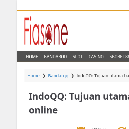
S
k
i
p
t
Situs PKV Gam
Mainkan di situs PKV Game
o
m
a
HOME
BANDARQQ
SLOT
CASINO
SBOBET8
i
n
c
Home
❯
Bandarqq
❯
IndoQQ: Tujuan utama ba
o
n
IndoQQ: Tujuan utam
t
e
online
n
t