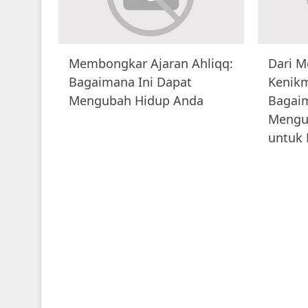
Membongkar Ajaran Ahliqq:
Dari M
Bagaimana Ini Dapat
Kenikm
Mengubah Hidup Anda
Bagai
Mengu
untuk 