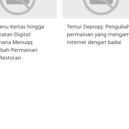
enu Kertas hingga
Temui Depoqq: Penguba
atan Digital:
permainan yang mengam
mana Menuqq
internet dengan badai
bah Permainan
Restoran