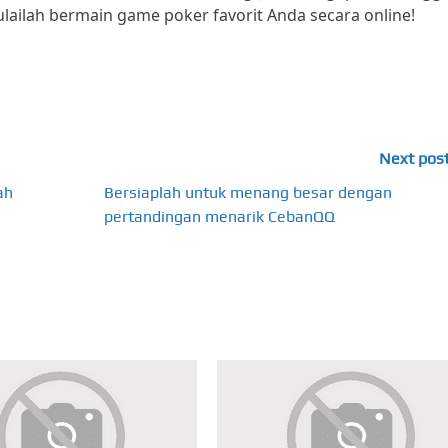
ailah bermain game poker favorit Anda secara online!
Next pos
ah
Bersiaplah untuk menang besar dengan
pertandingan menarik CebanQQ