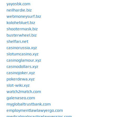
yayosbk.com
neilhardie.biz
webmoneysurf.biz
kolohebluet.biz
shootermask.biz
busterwheel.biz
shelfari.net
casinorussia.xyz
slotumcasino.xyz
casinoglamour.xyz
casinodollars.xyz
casinojoker.xyz
pokerdewa.xyz
slot-wiki.xyz
watch2match.com
galenaseo.com
myglobaltrustbank.com
employmentlawlawyergo.com
medicalmalpracticelawyersinc.com