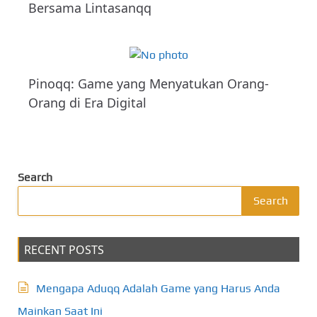
Bersama Lintasanqq
Pinoqq: Game yang Menyatukan Orang-
Orang di Era Digital
Search
Search
RECENT POSTS
Mengapa Aduqq Adalah Game yang Harus Anda
Mainkan Saat Ini