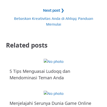
Next post ❯
Bebaskan Kreativitas Anda di Ahliqq: Panduan
Memulai
Related posts
5 Tips Menguasai Ludoqq dan
Mendominasi Teman Anda
Menjelajahi Serunya Dunia Game Online