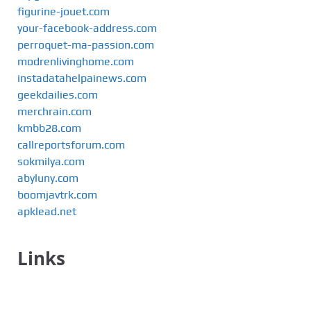
figurine-jouet.com
your-facebook-address.com
perroquet-ma-passion.com
modrenlivinghome.com
instadatahelpainews.com
geekdailies.com
merchrain.com
kmbb28.com
callreportsforum.com
sokmilya.com
abyluny.com
boomjavtrk.com
apklead.net
Links