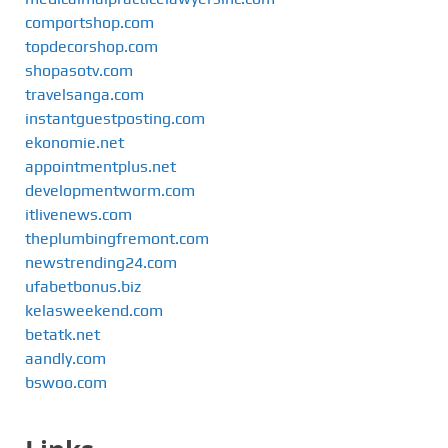
comportshop.com
topdecorshop.com
shopasotv.com
travelsanga.com
instantguestposting.com
ekonomie.net
appointmentplus.net
developmentworm.com
itlivenews.com
theplumbingfremont.com
newstrending24.com
ufabetbonus.biz
kelasweekend.com
betatk.net
aandly.com
bswoo.com