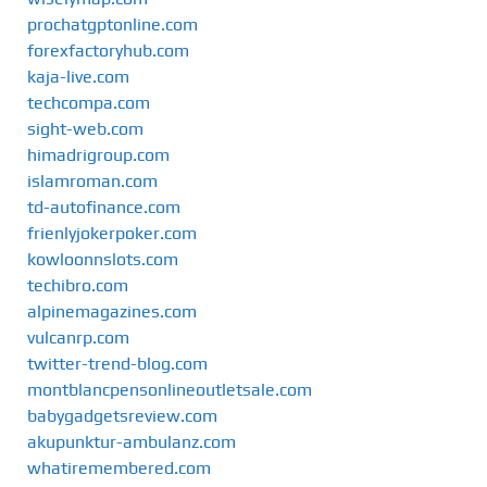
prochatgptonline.com
forexfactoryhub.com
kaja-live.com
techcompa.com
sight-web.com
himadrigroup.com
islamroman.com
td-autofinance.com
frienlyjokerpoker.com
kowloonnslots.com
techibro.com
alpinemagazines.com
vulcanrp.com
twitter-trend-blog.com
montblancpensonlineoutletsale.com
babygadgetsreview.com
akupunktur-ambulanz.com
whatiremembered.com