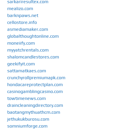
sarkariresultex.com
mealizo.com
barknpaws.net
cellostore.info
asmediamaker.com
globalthoughtonline.com
moneiify.com
myyatchrentals.com
shalomcandlestores.com
geekifyit.com
sattamatkaes.com
crunchyrollpremiumapk.com
hondacareprotectplan.com
casinogamblingcasino.com
towtimenews.com
draincleaningdirectory.com
baotangmythuathcm.com
jethukukburosu.com
somniumforge.com