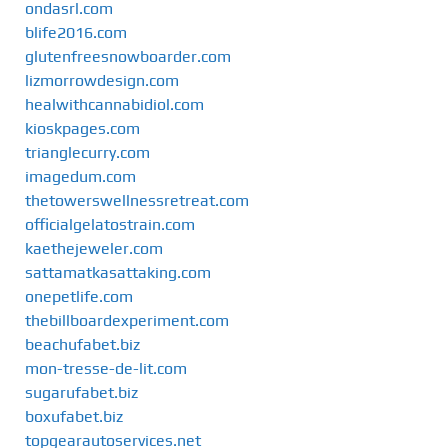
ondasrl.com
blife2016.com
glutenfreesnowboarder.com
lizmorrowdesign.com
healwithcannabidiol.com
kioskpages.com
trianglecurry.com
imagedum.com
thetowerswellnessretreat.com
officialgelatostrain.com
kaethejeweler.com
sattamatkasattaking.com
onepetlife.com
thebillboardexperiment.com
beachufabet.biz
mon-tresse-de-lit.com
sugarufabet.biz
boxufabet.biz
topgearautoservices.net