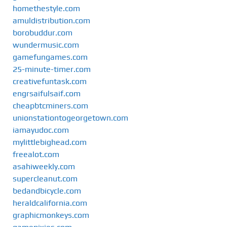
homethestyle.com
amuldistribution.com
borobuddur.com
wundermusic.com
gamefungames.com
25-minute-timer.com
creativefuntask.com
engrsaifulsaif.com
cheapbtcminers.com
unionstationtogeorgetown.com
iamayudoc.com
mylittlebighead.com
freealot.com
asahiweekly.com
supercleanut.com
bedandbicycle.com
heraldcalifornia.com
graphicmonkeys.com