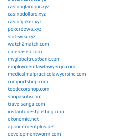
casinoglamour.xyz
casinodollars.xyz
casinojoker.xyz
pokerdewa.xyz
slot-wiki.xyz
watch2match.com
galenaseo.com
myglobaltrustbank.com
employmentlawlawyergo.com
medicalmalpracticelawyersinc.com
comportshop.com
topdecorshop.com
shopasotv.com
travelsanga.com
instantguestposting.com
ekonomie.net
appointmentplus.net
developmentworm.com