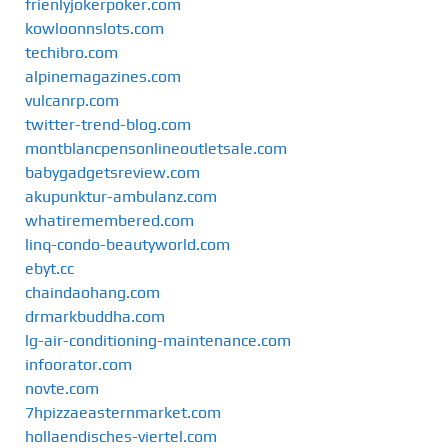
frienlyjokerpoker.com
kowloonnslots.com
techibro.com
alpinemagazines.com
vulcanrp.com
twitter-trend-blog.com
montblancpensonlineoutletsale.com
babygadgetsreview.com
akupunktur-ambulanz.com
whatiremembered.com
linq-condo-beautyworld.com
ebyt.cc
chaindaohang.com
drmarkbuddha.com
lg-air-conditioning-maintenance.com
infoorator.com
novte.com
7hpizzaeasternmarket.com
hollaendisches-viertel.com