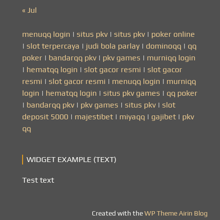
« Jul
menuqq login
|
situs pkv
|
situs pkv
|
poker online
|
slot terpercaya
|
judi bola parlay
|
dominoqq
|
qq
poker
|
bandarqq pkv
|
pkv games
|
murniqq login
|
hematqq login
|
slot gacor resmi
|
slot gacor
resmi
|
slot gacor resmi
|
menuqq login
|
murniqq
login
|
hematqq login
|
situs pkv games
|
qq poker
|
bandarqq pkv
|
pkv games
|
situs pkv
|
slot
deposit 5000
|
majestibet
|
miyaqq
|
gajibet
|
pkv
qq
WIDGET EXAMPLE (TEXT)
Test text
Created with the
WP Theme Airin Blog