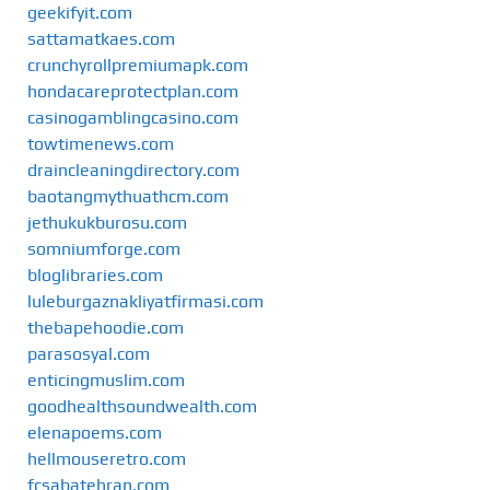
geekifyit.com
sattamatkaes.com
crunchyrollpremiumapk.com
hondacareprotectplan.com
casinogamblingcasino.com
towtimenews.com
draincleaningdirectory.com
baotangmythuathcm.com
jethukukburosu.com
somniumforge.com
bloglibraries.com
luleburgaznakliyatfirmasi.com
thebapehoodie.com
parasosyal.com
enticingmuslim.com
goodhealthsoundwealth.com
elenapoems.com
hellmouseretro.com
fcsabatehran.com