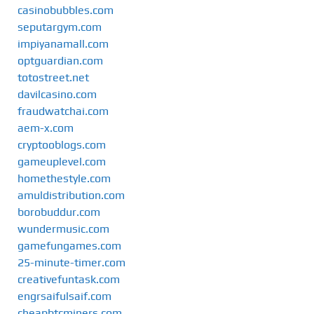
casinobubbles.com
seputargym.com
impiyanamall.com
optguardian.com
totostreet.net
davilcasino.com
fraudwatchai.com
aem-x.com
cryptooblogs.com
gameuplevel.com
homethestyle.com
amuldistribution.com
borobuddur.com
wundermusic.com
gamefungames.com
25-minute-timer.com
creativefuntask.com
engrsaifulsaif.com
cheapbtcminers.com