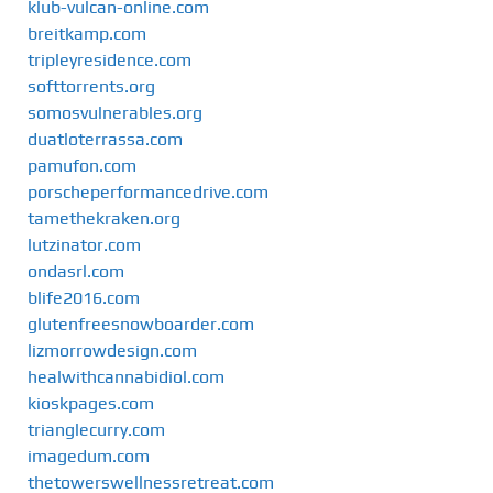
klub-vulcan-online.com
breitkamp.com
tripleyresidence.com
softtorrents.org
somosvulnerables.org
duatloterrassa.com
pamufon.com
porscheperformancedrive.com
tamethekraken.org
lutzinator.com
ondasrl.com
blife2016.com
glutenfreesnowboarder.com
lizmorrowdesign.com
healwithcannabidiol.com
kioskpages.com
trianglecurry.com
imagedum.com
thetowerswellnessretreat.com