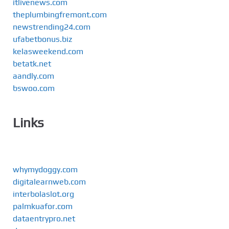
itlivenews.com
theplumbingfremont.com
newstrending24.com
ufabetbonus.biz
kelasweekend.com
betatk.net
aandly.com
bswoo.com
Links
whymydoggy.com
digitalearnweb.com
interbolaslot.org
palmkuafor.com
dataentrypro.net