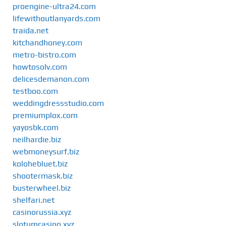
proengine-ultra24.com
lifewithoutlanyards.com
traida.net
kitchandhoney.com
metro-bistro.com
howtosolv.com
delicesdemanon.com
testboo.com
weddingdressstudio.com
premiumplox.com
yayosbk.com
neilhardie.biz
webmoneysurf.biz
kolohebluet.biz
shootermask.biz
busterwheel.biz
shelfari.net
casinorussia.xyz
slotumcasino.xyz