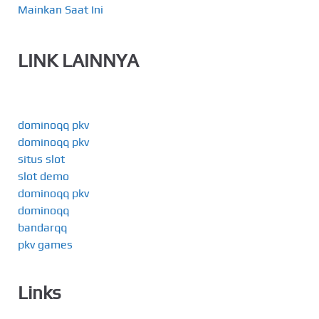
Mainkan Saat Ini
LINK LAINNYA
dominoqq pkv
dominoqq pkv
situs slot
slot demo
dominoqq pkv
dominoqq
bandarqq
pkv games
Links