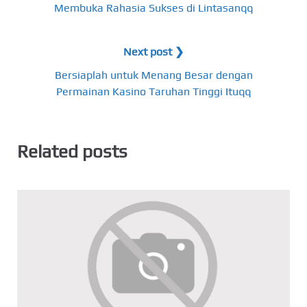
Membuka Rahasia Sukses di Lintasanqq
Next post ❯
Bersiaplah untuk Menang Besar dengan
Permainan Kasino Taruhan Tinggi Ituqq
Related posts