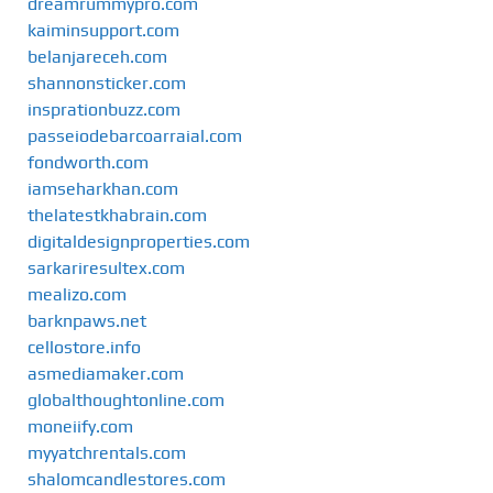
dreamrummypro.com
kaiminsupport.com
belanjareceh.com
shannonsticker.com
insprationbuzz.com
passeiodebarcoarraial.com
fondworth.com
iamseharkhan.com
thelatestkhabrain.com
digitaldesignproperties.com
sarkariresultex.com
mealizo.com
barknpaws.net
cellostore.info
asmediamaker.com
globalthoughtonline.com
moneiify.com
myyatchrentals.com
shalomcandlestores.com